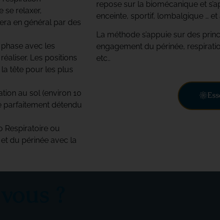
repose sur la biomécanique et s’ap
 se relaxer,
enceinte, sportif, lombalgique … et 
fera en général par des
La méthode s’appuie sur des princ
n phase avec les
engagement du périnée, respiration
éaliser. Les positions
etc..
la tête pour les plus
tion au sol (environ 10
Ess
re parfaitement détendu
 Respiratoire ou
, et du périnée avec la
vous ?