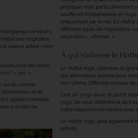
physique, mais particulièrement su
souffle est fondamentale en Yoga.
uniquement par le nez. En Hatha 
différents types de respirations, 
t longtemps (environ 1
respiration « alternée ».
rmettre une respiration
 la séance aident votre
À qui s’adresse le Hath
ue (souvent des noms
Le Hatha Yoga s’adresse au grand 
re l’ « arc ».
des alternatives existent pour ch
son rythme. Différents niveaux de 
c sur la colonne
 s’harmoniser et de
C’est un yoga doux et plutôt statiq
otre agitation mentale,
yoga, de vous détendre et de trava
ène à un état de
votre respiration en relation avec 
Le Hatha Yoga peut également êt
enfants.