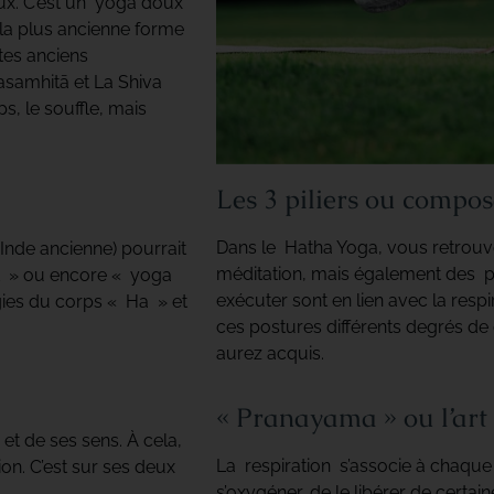
aux. C’est un yoga doux
de la plus ancienne forme
xtes anciens
dasamhitā et La Shiva
s, le souffle, mais
Les 3 piliers ou compo
Dans le Hatha Yoga, vous retrouve
Inde ancienne) pourrait
méditation, mais également des p
ort » ou encore « yoga
exécuter sont en lien avec la respi
rgies du corps « Ha » et
ces postures différents degrés de 
aurez acquis.
« Pranayama » ou l’art 
et de ses sens. À cela,
La respiration s’associe à chaque
ion. C’est sur ses deux
s’oxygéner, de le libérer de certaine