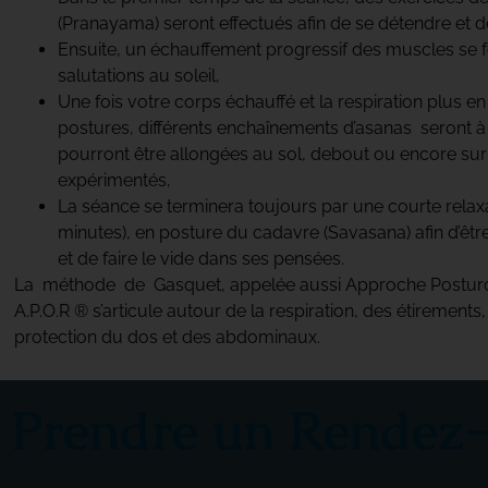
(Pranayama) seront effectués afin de se détendre et de
Ensuite, un échauffement progressif des muscles se 
salutations au soleil,
Une fois votre corps échauffé et la respiration plus e
postures, différents enchaînements d’asanas seront à r
pourront être allongées au sol, debout ou encore sur 
expérimentés,
La séance se terminera toujours par une courte relaxa
minutes), en posture du cadavre (Savasana) afin d’êt
et de faire le vide dans ses pensées.
La méthode de Gasquet, appelée aussi Approche Posturo
A.P.O.R ® s’articule autour de la respiration, des étirements
protection du dos et des abdominaux.
Prendre un Rendez-