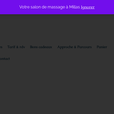
Ignorer
Votre salon de massage à Millas
Suiv
es
Tarif & rdv
Bons cadeaux
Approche & Parcours
Panier
ontact