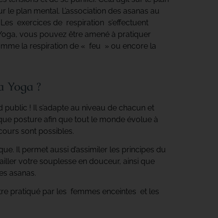
r le plan mental. L’association des asanas au
 Les exercices de respiration s’effectuent
Yoga, vous pouvez être amené à pratiquer
comme la respiration de « feu » ou encore la
a Yoga ?
public ! Il s’adapte au niveau de chacun et
aque posture afin que tout le monde évolue à
cours sont possibles.
ue. Il permet aussi d’assimiler les principes du
iller votre souplesse en douceur, ainsi que
les asanas.
re pratiqué par les femmes enceintes et les