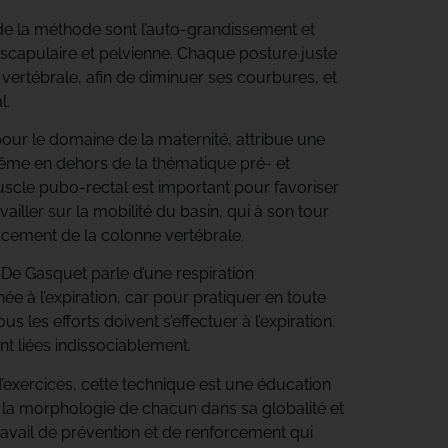
de la méthode sont l’auto-grandissement et
 scapulaire et pelvienne. Chaque posture juste
e vertébrale, afin de diminuer ses courbures, et
l.
our le domaine de la maternité, attribue une
ême en dehors de la thématique pré- et
scle pubo-rectal est important pour favoriser
ailler sur la mobilité du basin, qui à son tour
acement de la colonne vertébrale.
 De Gasquet parle d’une respiration
ée à l’expiration, car pour pratiquer en toute
us les efforts doivent s’effectuer à l’expiration.
ont liées indissociablement.
exercices, cette technique est une éducation
 la morphologie de chacun dans sa globalité et
travail de prévention et de renforcement qui