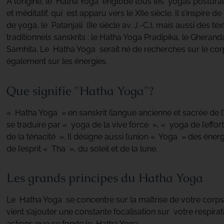
À l’origine, le Hatha Yoga englobe tous les yogas postur
et méditatif, qui est apparu vers le XIIe siècle. Il s’inspire 
de yoga, le Patanjali (IIe siècle av. J.-C.), mais aussi des te
traditionnels sanskrits : le Hatha Yoga Pradipika, le Gheran
Samhita. Le Hatha Yoga serait né de recherches sur le corp
également sur les énergies.
Que signifie "Hatha Yoga"?
« Hatha Yoga » en sanskrit (langue ancienne et sacrée de l’
se traduire par « yoga de la vive force », « yoga de l’eff
de la ténacité ». Il désigne aussi l’union « Yoga » des éne
de l’esprit « Tha », du soleil et de la lune.
Les grands principes du Hatha Yoga
Le Hatha Yoga se concentre sur la maîtrise de votre corps 
vient s’ajouter une constante focalisation sur votre respirat
actions que se fonde le Hatha Yoga.