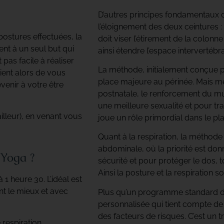
D’autres principes fondamentaux 
l’éloignement des deux ceintures :
postures effectuées, la
doit viser l’étirement de la colonn
ent à un seul but qui
ainsi étendre l’espace intervertébra
 pas facile à réaliser
La méthode, initialement conçue p
vient alors de vous
place majeure au périnée. Mais m
venir à votre être
postnatale, le renforcement du mu
une meilleure sexualité et pour trav
illeur), en venant vous
joue un rôle primordial dans le pl
Quant à la respiration, la méthode
abdominale, où la priorité est donn
Yoga ?
sécurité et pour protéger le dos, to
Ainsi la posture et la respiration s
 heure 30. L’idéal est
nt le mieux et avec
Plus qu’un programme standard d’
personnalisée qui tient compte de
des facteurs de risques. C’est un 
 respiration