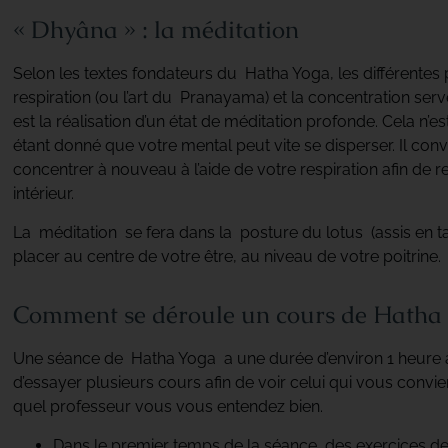
« Dhyâna » : la méditation
Selon les textes fondateurs du Hatha Yoga, les différentes 
respiration (ou l’art du Pranayama) et la concentration serv
est la réalisation d’un état de méditation profonde. Cela n’est
étant donné que votre mental peut vite se disperser. Il con
concentrer à nouveau à l’aide de votre respiration afin de re
intérieur.
La méditation se fera dans la posture du lotus (assis en ta
placer au centre de votre être, au niveau de votre poitrine.
Comment se déroule un cours de Hatha 
Une séance de Hatha Yoga a une durée d’environ 1 heure à 1
d’essayer plusieurs cours afin de voir celui qui vous convie
quel professeur vous vous entendez bien.
Dans le premier temps de la séance, des exercices de