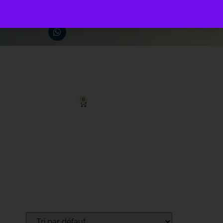
ez nous :
0