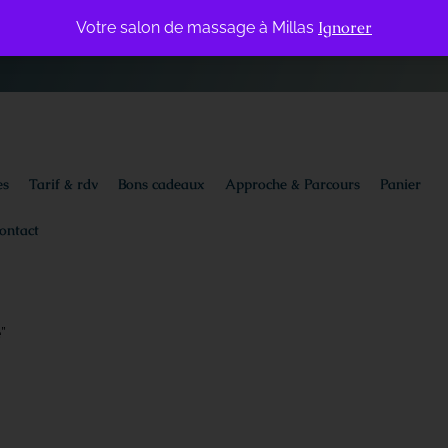
Ignorer
Votre salon de massage à Millas
Suiv
es
Tarif & rdv
Bons cadeaux
Approche & Parcours
Panier
ontact
”