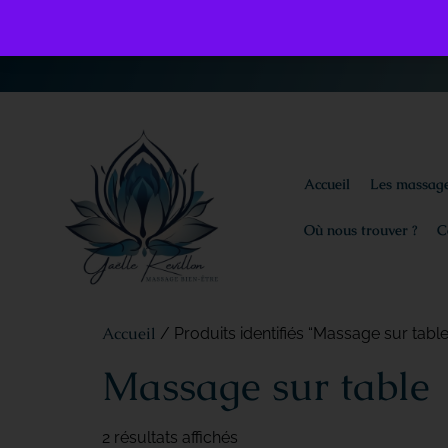
Accueil
Les massag
Où nous trouver ?
C
Accueil
/ Produits identifiés “Massage sur table
Massage sur table
2 résultats affichés