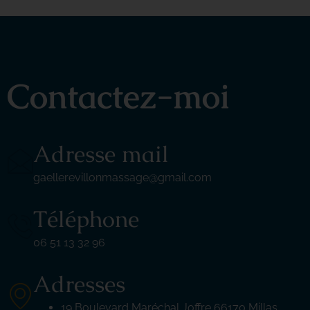
Contactez-moi
Adresse mail
gaellerevillonmassage@gmail.com
Téléphone
06 51 13 32 96
Adresses
19 Boulevard Maréchal Joffre 66170 Millas