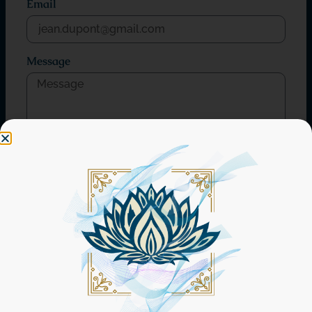
Email
Message
📨 Envoyer